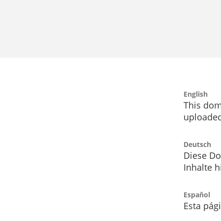
English
This dom
uploaded
Deutsch
Diese Do
Inhalte h
Español
Esta pág