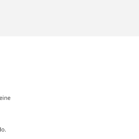
eine
do.